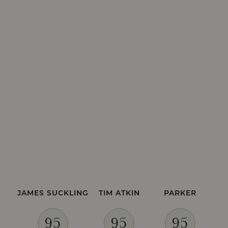
AÑADA
2016
AÑADA
2015
AÑADA
2014
AÑADA
2013
AÑADA
2012
AÑADA
2011
AÑADA
2010
AÑADA
2009
JAMES SUCKLING
TIM ATKIN
PARKER
95
95
95