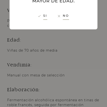
MAYOR DE EDAD.
Viñas:
SI
NO
Pequeñas parcelas en La Horra, Roa y pueblos
colindantes (Burgos). Cepas en vaso.
Edad:
Viñas de 70 años de media
Vendimia:
Manual con mesa de selección
Elaboración:
Fermentación alcohólica espontánea en tinas de
roble francés, seguida por fermentación