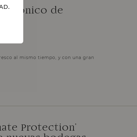
AD.
ás icónico de
resco al mismo tiempo, y con una gran
imate Protection’