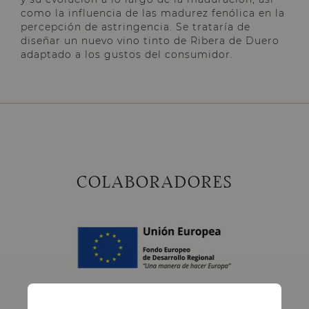
como la influencia de las madurez fenólica en la
percepción de astringencia. Se trataría de
diseñar un nuevo vino tinto de Ribera de Duero
adaptado a los gustos del consumidor.
COLABORADORES