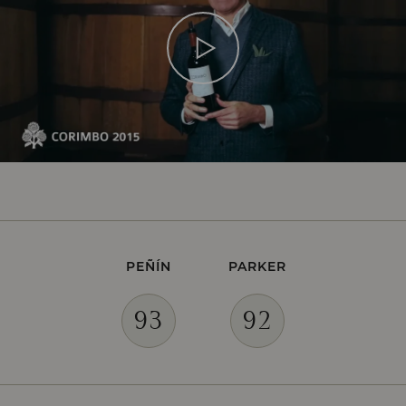
AÑADA
2010
AÑADA
2009
AÑADA
2008
PEÑÍN
PARKER
93
92