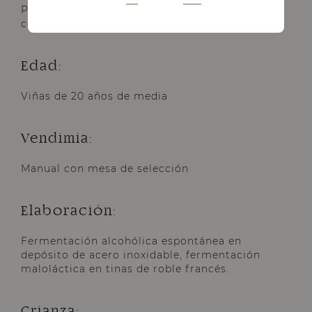
Pequeñas parcelas en La Horra, Roa y pueblos
colindantes (Burgos). Cepas en vaso.
Edad:
Viñas de 20 años de media
Vendimia:
Manual con mesa de selección
Elaboración:
Fermentación alcohólica espontánea en
depósito de acero inoxidable, fermentación
maloláctica en tinas de roble francés.
Crianza: