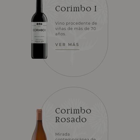
Corimbo I
Vino procedente de
viñas de más de 70
años.
VER MÁS
Corimbo
Rosado
Mirada
contemporánea de